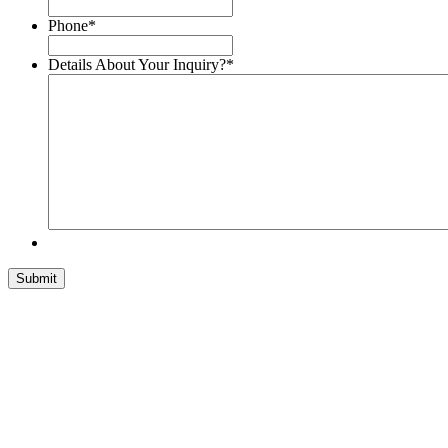
Phone
*
Details About Your Inquiry?
*
Allstate offers a complete 24/7 solution for building maintenance
and repair. With Allstate, you can rest assure that it is built with