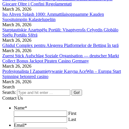
Giocare Oltre i Confini Regolamentati
March 26, 2026
Iso Ahven Splash 1000: Ammattilaisoppaamme Kauden
Suosituimpiin Kalastelupeliin
March 26, 2026
Starptautiskie Azartspēļu Portāli: Visaptverošs Ceļvedis Globālo
Spēļu Portālu Sfērā
March 26, 2026
Ghidul Complex pentru Alegerea Platformelor de Betting în țară
March 26, 2026
Zuerst Stick Aufschlag Soziale Organisation — deutscher Markt
Collect Bonus Jackpot Piraten Casino Germany
March 26, 2026
Profesjonalista I Zapamiętywanie Kasyna AceWin – Europa Start
Spinning betonred casino
March 26, 2026
Search
Search:
Contact Us
Name
*
First
Last
Email
*