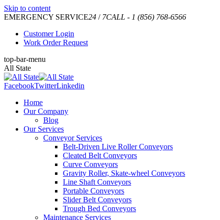
Skip to content
EMERGENCY SERVICE
24
/
7
CALL - 1 (856) 768-6566
Customer Login
Work Order Request
top-bar-menu
All State
Facebook
Twitter
Linkedin
Home
Our Company
Blog
Our Services
Conveyor Services
Belt-Driven Live Roller Conveyors
Cleated Belt Conveyors
Curve Conveyors
Gravity Roller, Skate-wheel Conveyors
Line Shaft Conveyors
Portable Conveyors
Slider Belt Conveyors
Trough Bed Conveyors
Maintenance Services