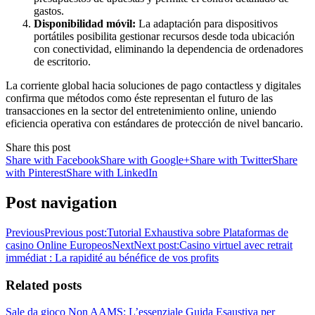
gastos.
Disponibilidad móvil:
La adaptación para dispositivos
portátiles posibilita gestionar recursos desde toda ubicación
con conectividad, eliminando la dependencia de ordenadores
de escritorio.
La corriente global hacia soluciones de pago contactless y digitales
confirma que métodos como éste representan el futuro de las
transacciones en la sector del entretenimiento online, uniendo
eficiencia operativa con estándares de protección de nivel bancario.
Share this post
Share with Facebook
Share with Google+
Share with Twitter
Share
with Pinterest
Share with LinkedIn
Post navigation
Previous
Previous post:
Tutorial Exhaustiva sobre Plataformas de
casino Online Europeos
Next
Next post:
Casino virtuel avec retrait
immédiat : La rapidité au bénéfice de vos profits
Related posts
Sale da gioco Non AAMS: L’essenziale Guida Esaustiva per